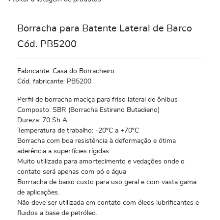
strar/Ocultar itens da categoria BORRACHAS DE EVA
Borracha para Batente Lateral de Barco
strar/Ocultar itens da categoria BORRACHAS DE SILICONE
Cód. PB5200
strar/Ocultar itens da categoria BORRACHAS ESPONJOSAS
strar/Ocultar itens da categoria BORRACHAS MACIÇAS
Fabricante: Casa do Borracheiro
Cód. fabricante: PB5200
strar/Ocultar itens da categoria LENÇOL DE BORRACHA
Perfil de borracha maciça para friso lateral de ônibus
Composto: SBR (Borracha Estireno Butadieno)
strar/Ocultar itens da categoria PISO DE BORRACHA
Dureza: 70 Sh A
Temperatura de trabalho: -20ºC a +70ºC
Borracha com boa resistência à deformação e ótima
aderência a superfícies rígidas
Muito utilizada para amortecimento e vedações onde o
contato será apenas com pó e água
Borrracha de baixo custo para uso geral e com vasta gama
de aplicações.
Não deve ser utilizada em contato com óleos lubrificantes e
fluidos a base de petróleo.